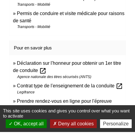
Transports - Mobilité
Permis de conduire et visite médicale pour raisons
de santé
Transports - Mobilité
Pour en savoir plus
Déclaration sur l'honneur pour obtenir un 1er titre
open_in_new
de conduite
Agence nationale des titres sécurisés (ANTS)
open_in_new
Contrat type de l'enseignement de la conduite
Legifrance
Prendre rendez-vous en ligne pour l'épreuve
open_in_new
pratique du permis de conduire
This site uses cookies and gives you control over what you want
Ministère chargé de l'intérieur
to activate
open_in_new
Nouveau permis moto à partir de mars 2020
OK, accept all
Deny all cookies
Personalize
Ministère chargé de l'intérieur