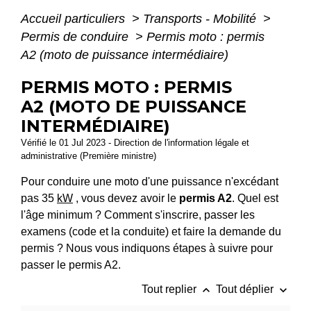
Accueil particuliers
>
Transports - Mobilité
>
Permis de conduire
>
Permis moto : permis
A2 (moto de puissance intermédiaire)
PERMIS MOTO : PERMIS
A2 (MOTO DE PUISSANCE
INTERMÉDIAIRE)
Vérifié le 01 Jul 2023 - Direction de l'information légale et
administrative (Première ministre)
Pour conduire une moto d'une puissance n'excédant
pas 35
kW
, vous devez avoir le
permis A2
. Quel est
l'âge minimum ? Comment s'inscrire, passer les
examens (code et la conduite) et faire la demande du
permis ? Nous vous indiquons étapes à suivre pour
passer le permis A2.
keyboard_arrow_up
keyboard_arrow_down
Tout replier
Tout déplier