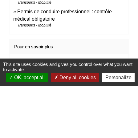
Transports - Mobilité
Permis de conduire professionnel : contrôle
médical obligatoire
Transports - Mobilité
Pour en savoir plus
open_in_new
Contrat type de l'enseignement de la conduite
This site uses cookies and gives you control over what you want
to activate
Legifrance
OK, accept all
Deny all cookies
Personalize
Signaler une erreur sur cette page
Contacts