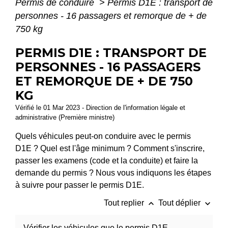
Permis de conduire
>
Permis D1E : transport de
personnes - 16 passagers et remorque de + de
750 kg
PERMIS D1E : TRANSPORT DE
PERSONNES - 16 PASSAGERS
ET REMORQUE DE + DE 750
KG
Vérifié le 01 Mar 2023 - Direction de l'information légale et
administrative (Première ministre)
Quels véhicules peut-on conduire avec le permis
D1E ? Quel est l'âge minimum ? Comment s'inscrire,
passer les examens (code et la conduite) et faire la
demande du permis ? Nous vous indiquons les étapes
à suivre pour passer le permis D1E.
keyboard_arrow_up
keyboard_arrow_down
Tout replier
Tout déplier
Vérifier les véhicules que le permis D1E