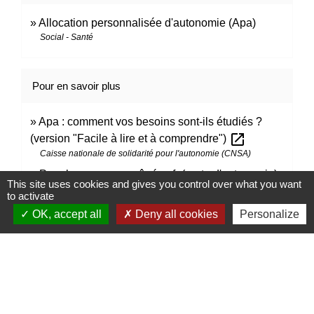
Allocation personnalisée d'autonomie (Apa)
Social - Santé
Pour en savoir plus
Apa : comment vos besoins sont-ils étudiés ?
open_in_new
(version "Facile à lire et à comprendre")
Caisse nationale de solidarité pour l'autonomie (CNSA)
Pour les personnes âgées.fr (perte d'autonomie)
This site uses cookies and gives you control over what you want
open_in_new
to activate
Caisse nationale de solidarité pour l'autonomie (CNSA)
OK, accept all
Deny all cookies
Personalize
Signaler une erreur sur cette page