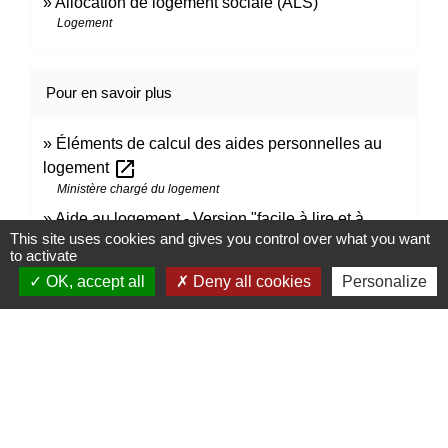
Allocation de logement sociale (ALS)
Logement
Pour en savoir plus
Éléments de calcul des aides personnelles au
open_in_new
logement
Ministère chargé du logement
Aide au logement - Version "facile à lire et à
This site uses cookies and gives you control over what you want
open_in_new
comprendre"
to activate
Caisse nationale de solidarité pour l'autonomie (CNSA)
OK, accept all
Deny all cookies
Personalize
Signaler une erreur sur cette page