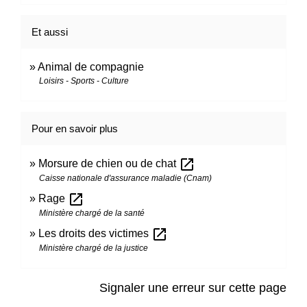
Et aussi
Animal de compagnie
Loisirs - Sports - Culture
Pour en savoir plus
open_in_new
Morsure de chien ou de chat
Caisse nationale d'assurance maladie (Cnam)
open_in_new
Rage
Ministère chargé de la santé
open_in_new
Les droits des victimes
Ministère chargé de la justice
Signaler une erreur sur cette page