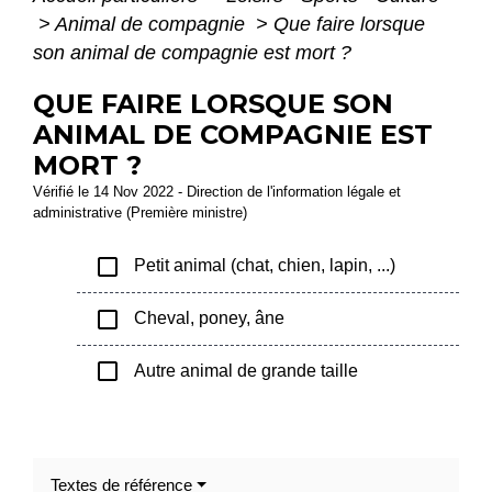
>
Animal de compagnie
>
Que faire lorsque
son animal de compagnie est mort ?
QUE FAIRE LORSQUE SON
ANIMAL DE COMPAGNIE EST
MORT ?
Vérifié le 14 Nov 2022 - Direction de l'information légale et
administrative (Première ministre)
check_box_outline_blank
Petit animal (chat, chien, lapin, ...)
check_box_outline_blank
Cheval, poney, âne
check_box_outline_blank
Autre animal de grande taille
Textes de référence