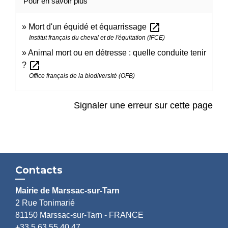
Pour en savoir plus
open_in_new
Mort d'un équidé et équarrissage
Institut français du cheval et de l'équitation (IFCE)
Animal mort ou en détresse : quelle conduite tenir
open_in_new
?
Office français de la biodiversité (OFB)
Signaler une erreur sur cette page
Contacts
Mairie de Marssac-sur-Tarn
2 Rue Tonimarié
81150 Marssac-sur-Tarn - FRANCE
+33 5 63 55 40 47