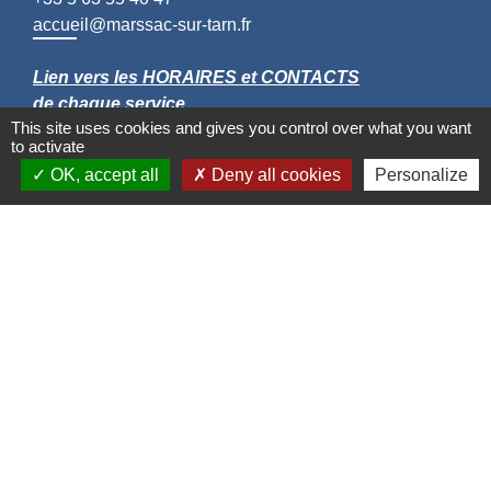
accueil@marssac-sur-tarn.fr
Lien vers les HORAIRES et CONTACTS
de chaque service
This site uses cookies and gives you control over what you want
to activate
OK, accept all
Deny all cookies
Personalize
Liens
Grand Albigeois
Conseil Départemental du Tarn
Office tourisme Albi