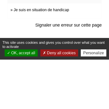
Je suis en situation de handicap
Signaler une erreur sur cette page
This site uses cookies and gives you control over what you want
to activate
OK, accept all
Deny all cookies
Personalize
Contacts
Mairie de Marssac-sur-Tarn
2 Rue Tonimarié
81150 Marssac-sur-Tarn - FRANCE
+33 5 63 55 40 47
accueil@marssac-sur-tarn.fr
Lien vers les HORAIRES et CONTACTS
de chaque service