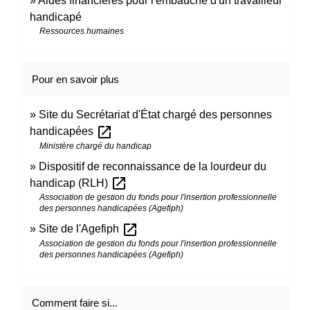
Aides financières pour l'embauche d'un travailleur
handicapé
Ressources humaines
Pour en savoir plus
Site du Secrétariat d'État chargé des personnes
open_in_new
handicapées
Ministère chargé du handicap
Dispositif de reconnaissance de la lourdeur du
open_in_new
handicap (RLH)
Association de gestion du fonds pour l'insertion professionnelle
des personnes handicapées (Agefiph)
open_in_new
Site de l'Agefiph
Association de gestion du fonds pour l'insertion professionnelle
des personnes handicapées (Agefiph)
Comment faire si...