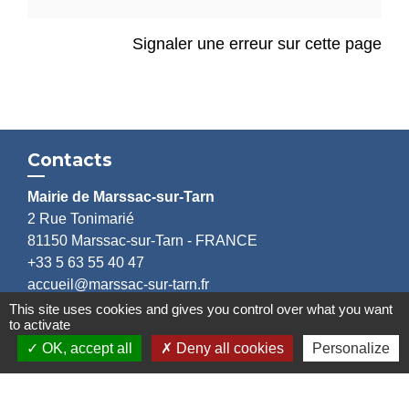
Signaler une erreur sur cette page
Contacts
Mairie de Marssac-sur-Tarn
2 Rue Tonimarié
81150 Marssac-sur-Tarn - FRANCE
+33 5 63 55 40 47
accueil@marssac-sur-tarn.fr
This site uses cookies and gives you control over what you want
to activate
Lien vers les HORAIRES et CONTACTS
OK, accept all
Deny all cookies
Personalize
de chaque service