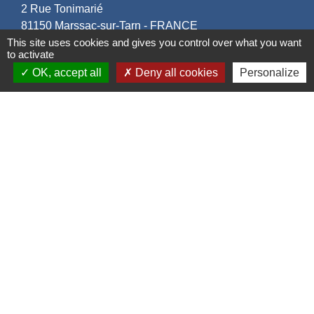
2 Rue Tonimarié
81150 Marssac-sur-Tarn - FRANCE
+33 5 63 55 40 47
This site uses cookies and gives you control over what you want
to activate
accueil@marssac-sur-tarn.fr
OK, accept all
Deny all cookies
Personalize
Lien vers les HORAIRES et CONTACTS
de chaque service
Liens
Grand Albigeois