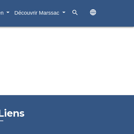
language
search
en
Découvrir Marssac
Liens