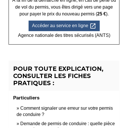
À la fin de la démarche en ligne, en cas de perte ou
de vol du permis, vous êtes dirigé vers une page
pour payer le prix du nouveau permis (
25 €
).
open_in_new
Accéder au service en ligne
Agence nationale des titres sécurisés (ANTS)
POUR TOUTE EXPLICATION,
CONSULTER LES FICHES
PRATIQUES :
Particuliers
Comment signaler une erreur sur votre permis
de conduire ?
Demande de permis de conduire : quelle pièce