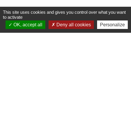
This site uses cookies and gives you control over what you want
Contacts
to activate
OK, accept all
Deny all cookies
Personalize
Mairie de Marssac-sur-Tarn
2 Rue Tonimarié
81150 Marssac-sur-Tarn - FRANCE
+33 5 63 55 40 47
accueil@marssac-sur-tarn.fr
Lien vers les HORAIRES et CONTACTS
de chaque service