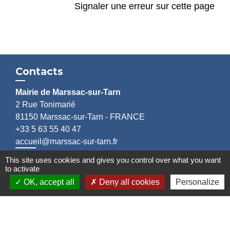
Signaler une erreur sur cette page
Contacts
Mairie de Marssac-sur-Tarn
2 Rue Tonimarié
81150 Marssac-sur-Tarn - FRANCE
+33 5 63 55 40 47
accueil@marssac-sur-tarn.fr
This site uses cookies and gives you control over what you want
Lien vers les HORAIRES et CONTACTS
to activate
de chaque service
OK, accept all
Deny all cookies
Personalize