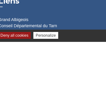
Liens
Grand Albigeois
Conseil Départemental du Tarn
Office tourisme Albi
Deny all cookies
Personalize
Comité Départemental Tourisme