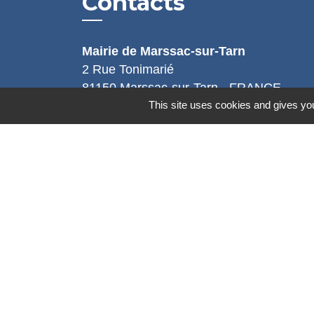
Contacts
Mairie de Marssac-sur-Tarn
2 Rue Tonimarié
81150 Marssac-sur-Tarn - FRANCE
This site uses cookies and gives you
+33 5 63 55 40 47
accueil@marssac-sur-tarn.fr
Lien vers les HORAIRES et CONTACT
de chaque service