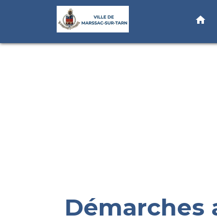
home
Démarches a