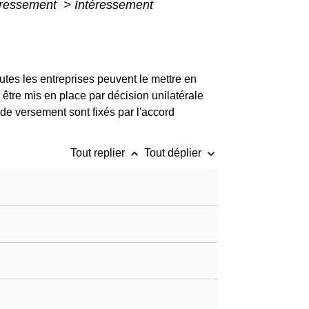
téressement
>
Intéressement
outes les entreprises peuvent le mettre en
 être mis en place par décision unilatérale
 de versement sont fixés par l'accord
keyboard_arrow_up
keyboard_arrow_down
Tout replier
Tout déplier