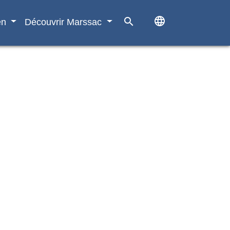
language
search
en
Découvrir Marssac