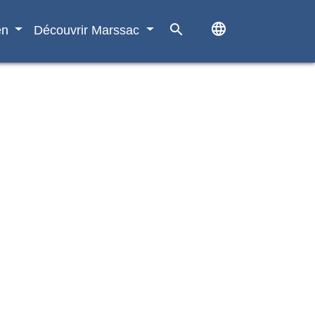
language
search
en
Découvrir Marssac