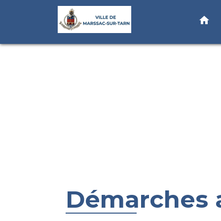
home
Démarches a