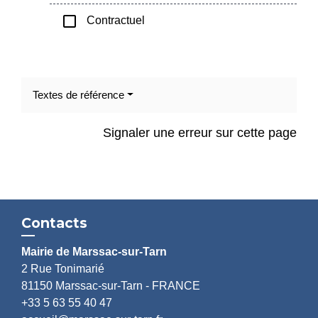
check_box_outline_blank
Contractuel
Textes de référence
Signaler une erreur sur cette page
Contacts
Mairie de Marssac-sur-Tarn
2 Rue Tonimarié
81150 Marssac-sur-Tarn - FRANCE
+33 5 63 55 40 47