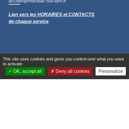
accueil@marssac-sur-tarn.fr
Lien vers les HORAIRES et CONTACTS
de chaque service
This site uses cookies and gives you control over what you want
to activate
OK, accept all
Deny all cookies
Personalize
Liens
Grand Albigeois
Conseil Départemental du Tarn
Office tourisme Albi
Comité Départemental Tourisme