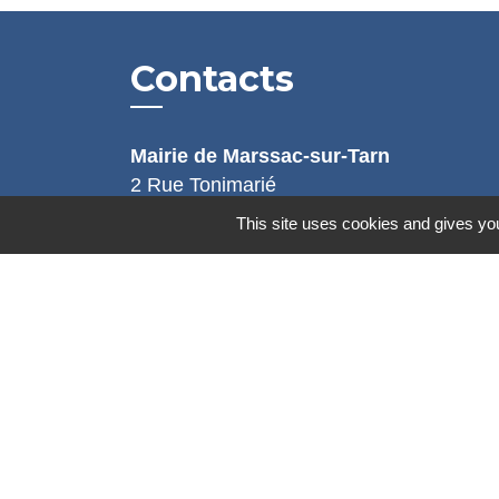
Contacts
Mairie de Marssac-sur-Tarn
2 Rue Tonimarié
81150 Marssac-sur-Tarn - FRANCE
This site uses cookies and gives you
+33 5 63 55 40 47
accueil@marssac-sur-tarn.fr
Lien vers les HORAIRES et CONTACT
de chaque service