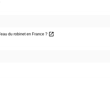
?
open_in_new
 l'eau du robinet en France ?