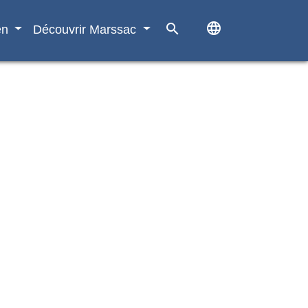
language
search
en
Découvrir Marssac