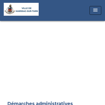
menu
Démarches administratives