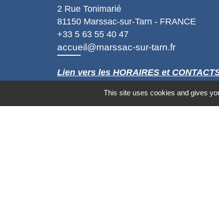
2 Rue Tonimarié
81150 Marssac-sur-Tarn - FRANCE
+33 5 63 55 40 47
accueil@marssac-sur-tarn.fr
Lien vers les HORAIRES et CONTACT
de chaque service
This site uses cookies and gives you
Mentions légales
-
Politique de confidenti