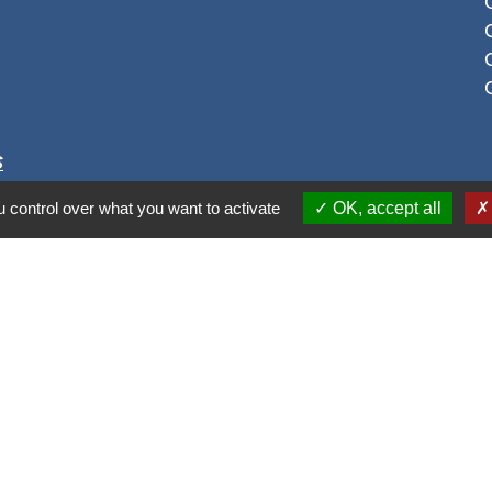
S
 control over what you want to activate
OK, accept all
alité
-
Accessibilité
-
Plan du site
-
Gestion des cookie