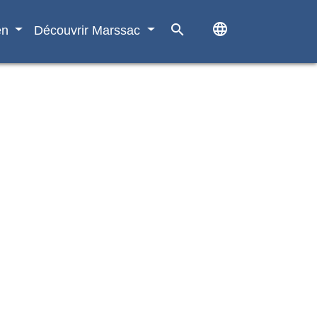
language
search
en
Découvrir Marssac