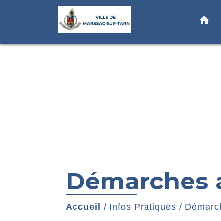
home
Démarches a
Accueil
/
Infos Pratiques
/
Démarch