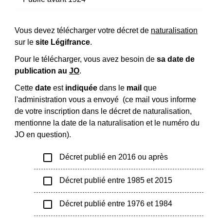
Vous devez télécharger votre décret de
naturalisation
sur le
site Légifrance
.
Pour le télécharger, vous avez besoin de
sa date de
publication au
JO
.
Cette
date
est
indiquée
dans le
mail
que
l'administration vous a envoyé (ce mail vous informe
de votre inscription dans le décret de naturalisation,
mentionne la date de la naturalisation et le numéro du
JO en question).
check_box_outline_blank
Décret publié en 2016 ou après
check_box_outline_blank
Décret publié entre 1985 et 2015
check_box_outline_blank
Décret publié entre 1976 et 1984