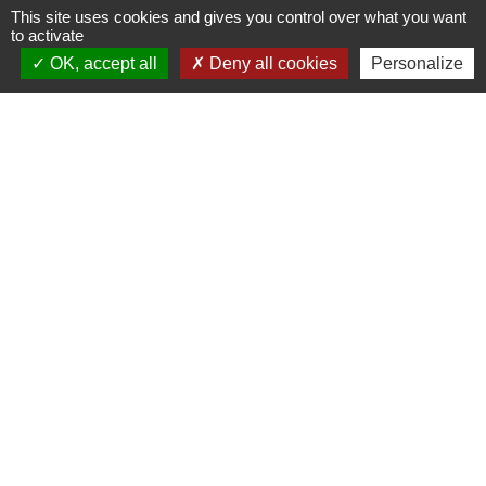
+33 5 63 55 40 47
This site uses cookies and gives you control over what you want
accueil@marssac-sur-tarn.fr
to activate
OK, accept all
Deny all cookies
Personalize
Lien vers les HORAIRES et CONTACTS
de chaque service
Liens
Grand Albigeois
Conseil Départemental du Tarn
Office tourisme Albi