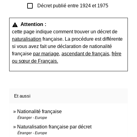
check_box_outline_blank
Décret publié entre 1924 et 1975
Attention :
warning
cette page indique comment trouver un décret de
naturalisation
française. La procédure est différente
si vous avez fait une déclaration de nationalité
française
par mariage
,
ascendant de français
,
frère
ou sœur de Français.
Et aussi
Nationalité française
Étranger - Europe
Naturalisation française par décret
Étranger - Europe