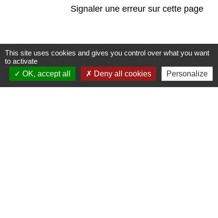
Signaler une erreur sur cette page
This site uses cookies and gives you control over what you want
to activate
Contacts
OK, accept all
Deny all cookies
Personalize
Mairie de Marssac-sur-Tarn
2 Rue Tonimarié
81150 Marssac-sur-Tarn - FRANCE
+33 5 63 55 40 47
accueil@marssac-sur-tarn.fr
Lien vers les HORAIRES et CONTACTS
de chaque service