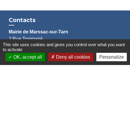
Contacts
Mairie de Marssac-sur-Tarn
2 Rue Tonimarié
This site uses cookies and gives you control over what you want
81150 Marssac-sur-Tarn - FRANCE
to activate
+33 5 63 55 40 47
OK, accept all
Deny all cookies
Personalize
accueil@marssac-sur-tarn.fr
Lien vers les HORAIRES et CONTACTS
de chaque service