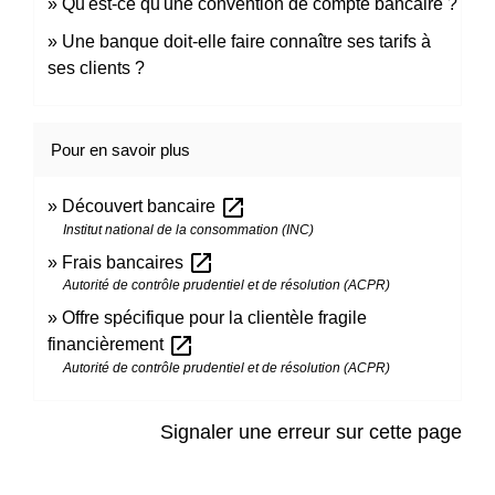
Qu'est-ce qu'une convention de compte bancaire ?
Une banque doit-elle faire connaître ses tarifs à
ses clients ?
Pour en savoir plus
open_in_new
Découvert bancaire
Institut national de la consommation (INC)
open_in_new
Frais bancaires
Autorité de contrôle prudentiel et de résolution (ACPR)
Offre spécifique pour la clientèle fragile
open_in_new
financièrement
Autorité de contrôle prudentiel et de résolution (ACPR)
Signaler une erreur sur cette page