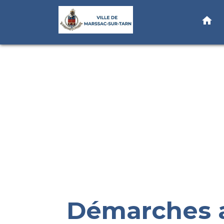
home
Démarches a