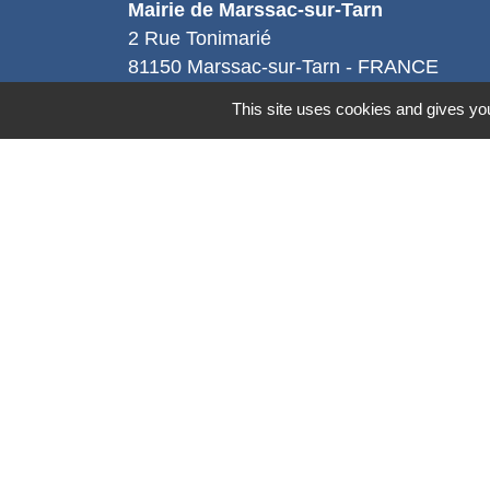
Mairie de Marssac-sur-Tarn
2 Rue Tonimarié
81150 Marssac-sur-Tarn - FRANCE
+33 5 63 55 40 47
This site uses cookies and gives you
accueil@marssac-sur-tarn.fr
Lien vers les HORAIRES et CONTACT
de chaque service
Mentions légales
-
Politique de confidenti