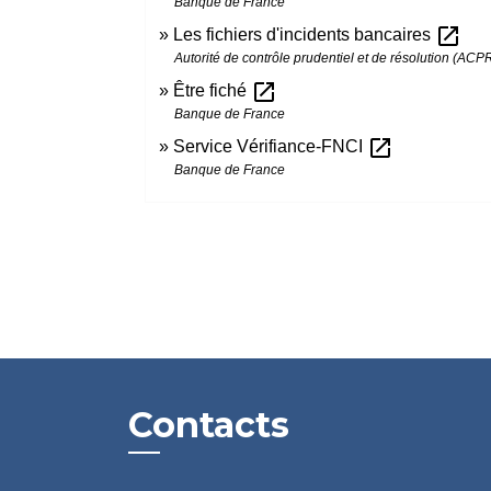
Banque de France
open_in_new
Les fichiers d'incidents bancaires
Autorité de contrôle prudentiel et de résolution (ACP
open_in_new
Être fiché
Banque de France
open_in_new
Service Vérifiance-FNCI
Banque de France
Contacts