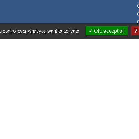
 control over what you want to activate
OK, accept all
S
alité
-
Accessibilité
-
Plan du site
-
Gestion des cookie