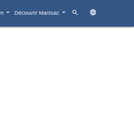
language
search
en
Découvrir Marssac