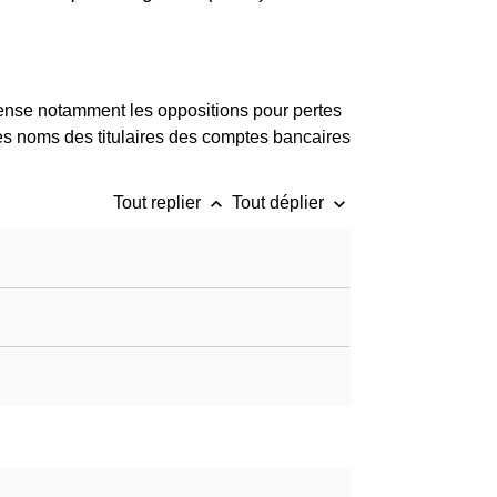
recense notamment les oppositions pour pertes
es noms des titulaires des comptes bancaires
keyboard_arrow_up
keyboard_arrow_down
Tout replier
Tout déplier