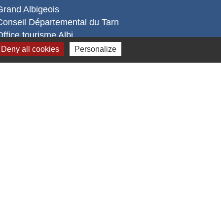
Grand Albigeois
Conseil Départemental du Tarn
Office tourisme Albi
Comité Départemental Tourisme
Deny all cookies
Personalize
s