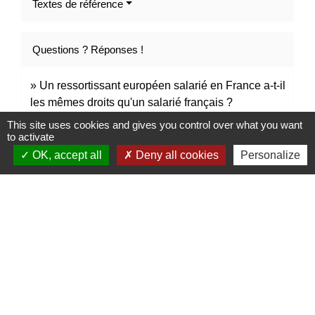
Textes de référence
Questions ? Réponses !
Un ressortissant européen salarié en France a-t-il
les mêmes droits qu'un salarié français ?
This site uses cookies and gives you control over what you want
Médiateur de Pôle emploi : comment y recourir ?
to activate
OK, accept all
Deny all cookies
Personalize
Signaler une erreur sur cette page
Contacts
Mairie de Marssac-sur-Tarn
2 Rue Tonimarié