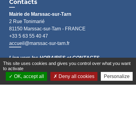
Contacts
Mairie de Marssac-sur-Tarn
2 Rue Tonimarié
81150 Marssac-sur-Tarn - FRANCE
+33 5 63 55 40 47
accueil@marssac-sur-tarn.fr
Lien vers les HORAIRES et CONTACTS
This site uses cookies and gives you control over what you want
de chaque service
to activate
OK, accept all
Deny all cookies
Personalize