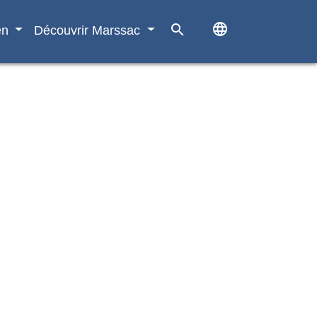
language
search
en
Découvrir Marssac