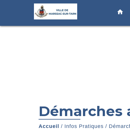
home
Démarches a
Accueil
/
Infos Pratiques
/
Démarch