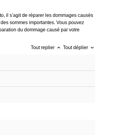
to, il s'agit de réparer les dommages causés
ter des sommes importantes. Vous pouvez
réparation du dommage causé par votre
keyboard_arrow_up
keyboard_arrow_down
Tout replier
Tout déplier