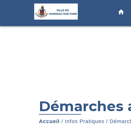
home
Démarches a
Accueil
/
Infos Pratiques
/
Démarch