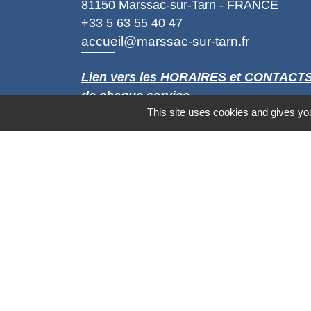
81150 Marssac-sur-Tarn - FRANCE
+33 5 63 55 40 47
accueil@marssac-sur-tarn.fr
Lien vers les HORAIRES et CONTACT
de chaque service
This site uses cookies and gives you
Mentions légales
-
Politique de confidenti