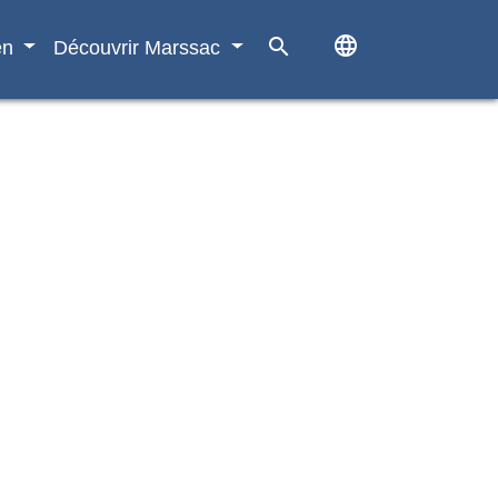
language
search
en
Découvrir Marssac