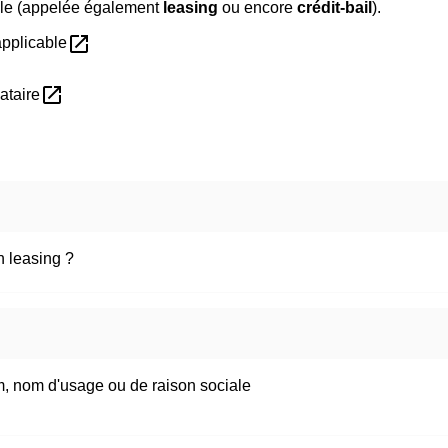
cule (appelée également
leasing
ou encore
crédit-bail
).
open_in_new
applicable
open_in_new
ataire
 leasing ?
m, nom d'usage ou de raison sociale