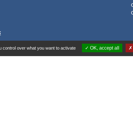
S
 control over what you want to activate
OK, accept all
alité
-
Accessibilité
-
Plan du site
-
Gestion des cookie