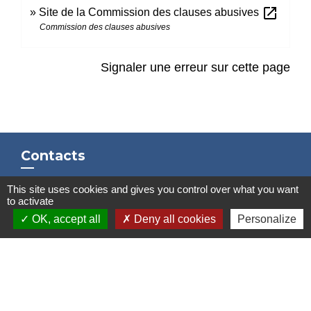
open_in_new
Site de la Commission des clauses abusives
Commission des clauses abusives
Signaler une erreur sur cette page
Contacts
Mairie de Marssac-sur-Tarn
This site uses cookies and gives you control over what you want
2 Rue Tonimarié
to activate
81150 Marssac-sur-Tarn - FRANCE
OK, accept all
Deny all cookies
Personalize
+33 5 63 55 40 47
accueil@marssac-sur-tarn.fr
Lien vers les HORAIRES et CONTACTS
de chaque service