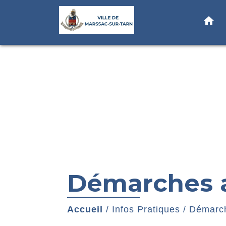
home
Démarches a
Accueil
/
Infos Pratiques
/
Démarch