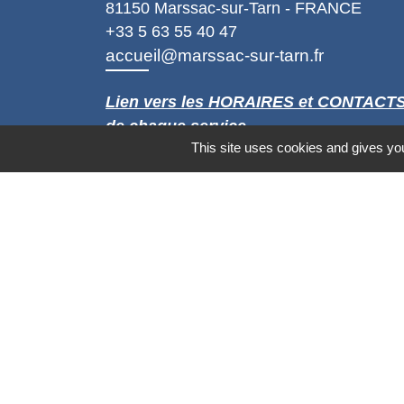
81150 Marssac-sur-Tarn - FRANCE
+33 5 63 55 40 47
accueil@marssac-sur-tarn.fr
Lien vers les HORAIRES et CONTACT
de chaque service
This site uses cookies and gives you
Mentions légales
-
Politique de confidenti