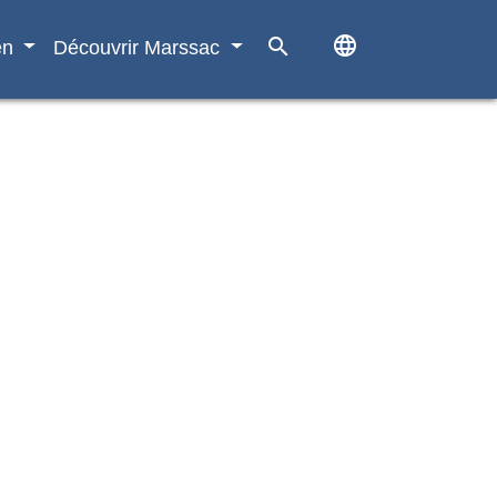
language
search
en
Découvrir Marssac