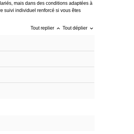
salariés, mais dans des conditions adaptées à
re suivi individuel renforcé si vous êtes
keyboard_arrow_up
keyboard_arrow_down
Tout replier
Tout déplier