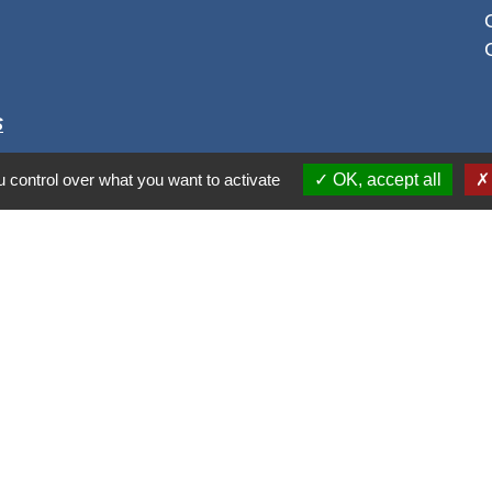
S
 control over what you want to activate
OK, accept all
alité
-
Accessibilité
-
Plan du site
-
Gestion des cookie