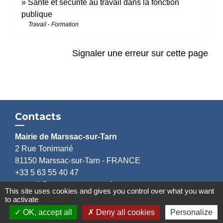
Santé et sécurité au travail dans la fonction
publique
Travail - Formation
Signaler une erreur sur cette page
Contacts
Mairie de Marssac-sur-Tarn
2 Rue Tonimarié
81150 Marssac-sur-Tarn - FRANCE
+33 5 63 55 40 47
accueil@marssac-sur-tarn.fr
This site uses cookies and gives you control over what you want
to activate
Lien vers les HORAIRES et CONTACTS
OK, accept all
Deny all cookies
Personalize
de chaque service