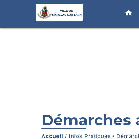
home
Démarches a
Accueil
/
Infos Pratiques
/
Démarch