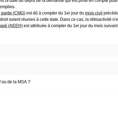
st la date du dépôt de la demande qui est prise en compte pour l'
remplies.
e garde (CMG)
est dû à compter du 1
er
jour du
mois civil
précéda
roit soient réunies à cette date. Dans ce cas, la rétroactivité n'
icapé (AEEH)
est attribuée à compter du 1
er
jour du mois suivant
f ou de la MSA ?