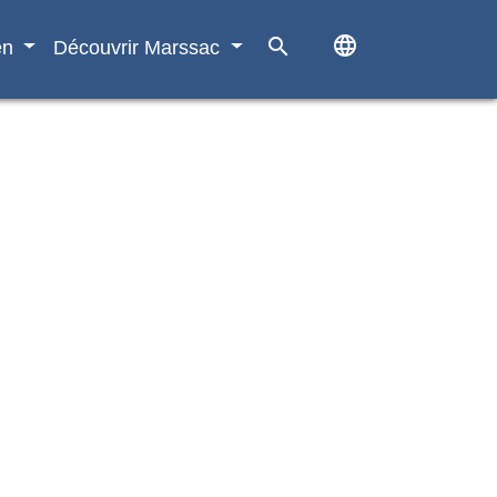
language
search
en
Découvrir Marssac