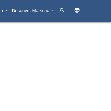
language
search
en
Découvrir Marssac