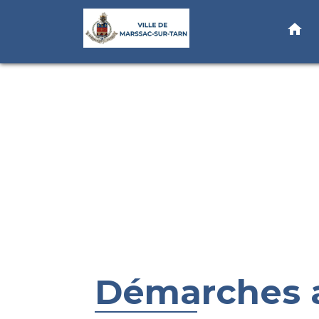
home
Démarches a