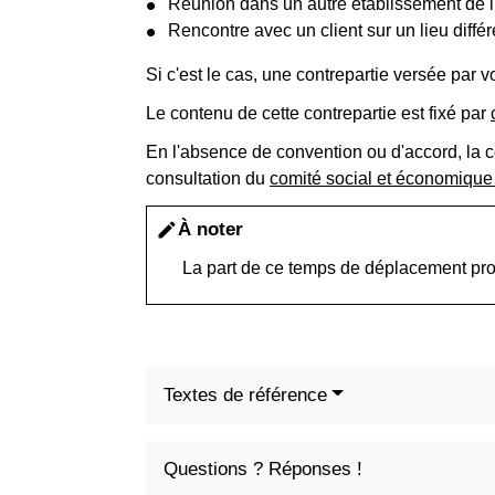
Réunion dans un autre établissement de l
Rencontre avec un client sur un lieu différe
Si c'est le cas, une contrepartie versée par 
Le contenu de cette contrepartie est fixé par
En l'absence de convention ou d'accord, la c
consultation du
comité social et économiqu
À noter
edit
La part de ce temps de déplacement profe
Textes de référence
Questions ? Réponses !