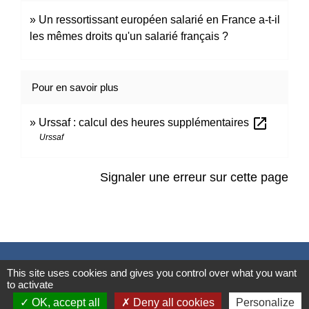
Un ressortissant européen salarié en France a-t-il
les mêmes droits qu'un salarié français ?
Pour en savoir plus
open_in_new
Urssaf : calcul des heures supplémentaires
Urssaf
Signaler une erreur sur cette page
Contacts
This site uses cookies and gives you control over what you want
to activate
Mairie de Marssac-sur-Tarn
OK, accept all
Deny all cookies
Personalize