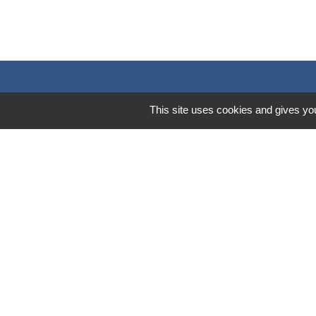
Contacts
This site uses cookies and gives you
Mairie de Marssac-sur-Tarn
2 Rue Tonimarié
81150 Marssac-sur-Tarn - FRANCE
+33 5 63 55 40 47
accueil@marssac-sur-tarn.fr
Lien vers les HORAIRES et CONTACT
de chaque service