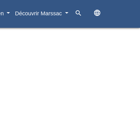
language
search
en
Découvrir Marssac