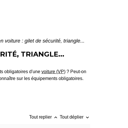
voiture : gilet de sécurité, triangle...
ITÉ, TRIANGLE...
nts obligatoires d'une
voiture (VP)
? Peut-on
nnaître sur les équipements obligatoires.
keyboard_arrow_up
keyboard_arrow_down
Tout replier
Tout déplier