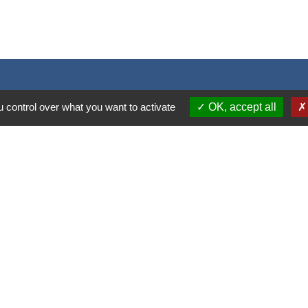
 control over what you want to activate
OK, accept all
S