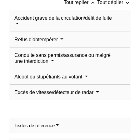
keyboard_arrow_up
keyboard_arrow_down
Tout replier
Tout déplier
Accident grave de la circulation/délit de fuite
Refus d'obtempérer
Conduite sans permis/assurance ou malgré
une interdiction
Alcool ou stupéfiants au volant
Excès de vitesse/détecteur de radar
Textes de référence