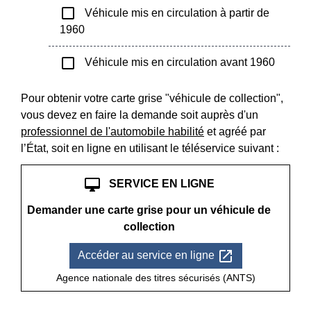
check_box_outline_blank
Véhicule mis en circulation à partir de
1960
check_box_outline_blank
Véhicule mis en circulation avant 1960
Pour obtenir votre carte grise "véhicule de collection",
vous devez en faire la demande soit auprès d'un
professionnel de l'automobile habilité
et agréé par
l’État, soit en ligne en utilisant le téléservice suivant :
desktop_mac
SERVICE EN LIGNE
Demander une carte grise pour un véhicule de
collection
open_in_new
Accéder au service en ligne
Agence nationale des titres sécurisés (ANTS)