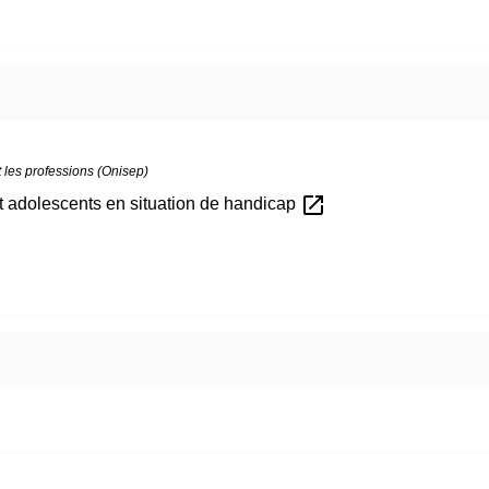
t les professions (Onisep)
open_in_new
et adolescents en situation de handicap