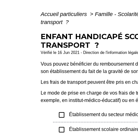
Accueil particuliers
>
Famille - Scolari
transport ?
ENFANT HANDICAPÉ SCOL
TRANSPORT ?
Vérifié le 16 Jun 2021 - Direction de l'information légal
Vous pouvez bénéficier du remboursement de v
son établissement du fait de la gravité de 
Les frais de transport peuvent être pris en ch
Le mode de prise en charge de vos frais de tr
exemple, en institut-médico-éducatif) ou en 
check_box_outline_blank
Établissement du secteur médic
check_box_outline_blank
Établissement scolaire ordinair