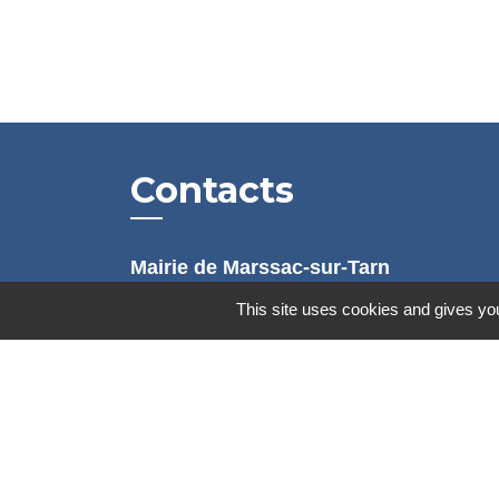
Contacts
Mairie de Marssac-sur-Tarn
2 Rue Tonimarié
This site uses cookies and gives you
81150 Marssac-sur-Tarn - FRANCE
+33 5 63 55 40 47
accueil@marssac-sur-tarn.fr
Lien vers les HORAIRES et CONTACT
de chaque service