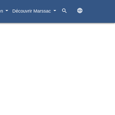
language
search
en
Découvrir Marssac