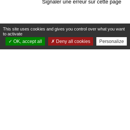
Signaler une erreur sur cette page
This site uses cookies and gives you control over what you want
to activate
Contacts
OK, accept all
Deny all cookies
Personalize
Mairie de Marssac-sur-Tarn
2 Rue Tonimarié
81150 Marssac-sur-Tarn - FRANCE
+33 5 63 55 40 47
accueil@marssac-sur-tarn.fr
Lien vers les HORAIRES et CONTACTS
de chaque service