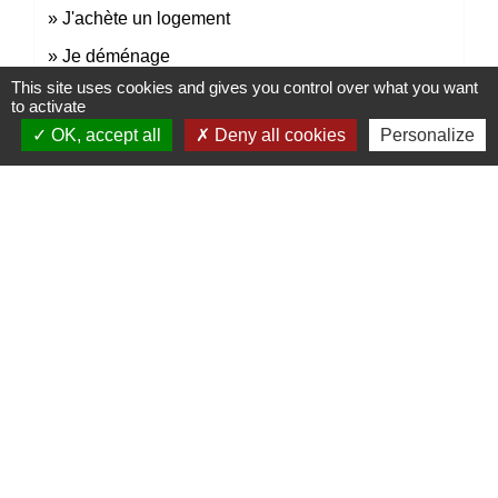
J'achète un logement
Je déménage
This site uses cookies and gives you control over what you want
to activate
Signaler une erreur sur cette page
OK, accept all
Deny all cookies
Personalize
Contacts
Mairie de Marssac-sur-Tarn
2 Rue Tonimarié
81150 Marssac-sur-Tarn - FRANCE
+33 5 63 55 40 47
accueil@marssac-sur-tarn.fr
Lien vers les HORAIRES et CONTACTS