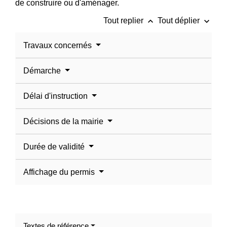
de construire ou d'aménager.
keyboard_arrow_up
keyboard_arrow_down
Tout replier
Tout déplier
Travaux concernés
Démarche
Délai d'instruction
Décisions de la mairie
Durée de validité
Affichage du permis
Textes de référence