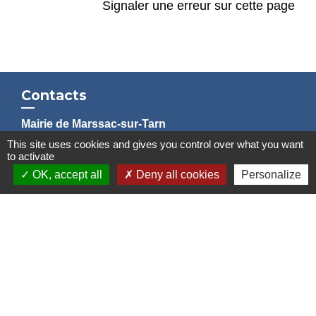
Signaler une erreur sur cette page
Contacts
Mairie de Marssac-sur-Tarn
2 Rue Tonimarié
This site uses cookies and gives you control over what you want
to activate
81150 Marssac-sur-Tarn - FRANCE
OK, accept all
Deny all cookies
Personalize
+33 5 63 55 40 47
accueil@marssac-sur-tarn.fr
Lien vers les HORAIRES et CONTACTS
de chaque service