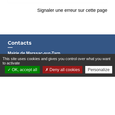
Signaler une erreur sur cette page
Contacts
Mairie de Marssac-sur-Tarn
This site uses cookies and gives you control over what you want
2 Rue Tonimarié
to activate
81150 Marssac-sur-Tarn - FRANCE
OK, accept all
Deny all cookies
Personalize
+33 5 63 55 40 47
accueil@marssac-sur-tarn.fr
Lien vers les HORAIRES et CONTACTS
de chaque service