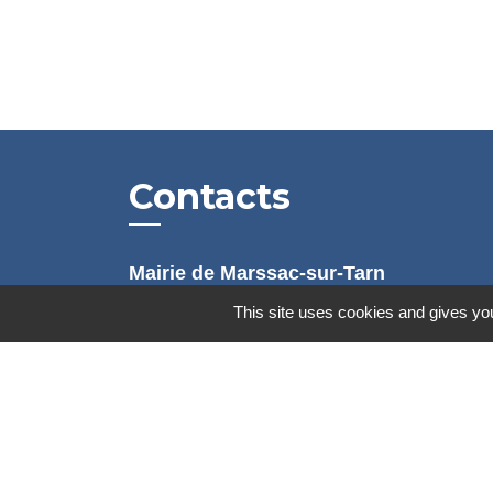
Contacts
Mairie de Marssac-sur-Tarn
2 Rue Tonimarié
This site uses cookies and gives you
81150 Marssac-sur-Tarn - FRANCE
+33 5 63 55 40 47
accueil@marssac-sur-tarn.fr
Lien vers les HORAIRES et CONTACT
de chaque service