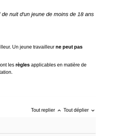
l de nuit d'un jeune de moins de 18 ans
leur. Un jeune travailleur
ne peut pas
ont les
règles
applicables en matière de
ation.
keyboard_arrow_up
keyboard_arrow_down
Tout replier
Tout déplier