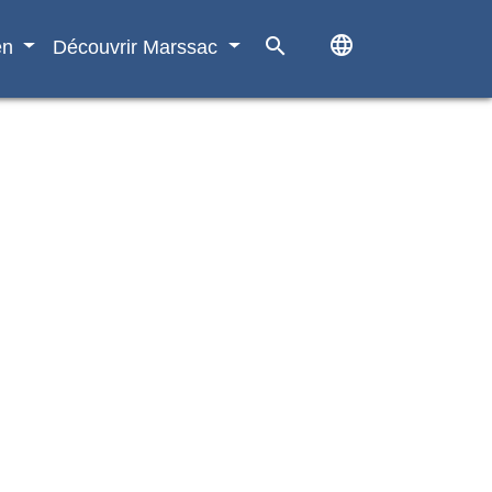
language
search
en
Découvrir Marssac