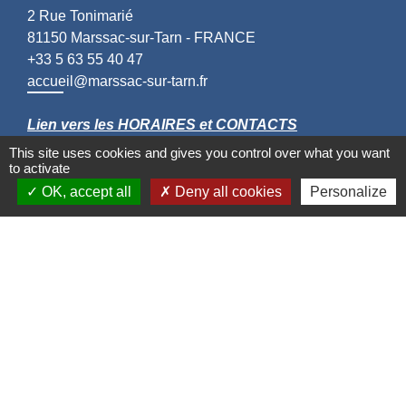
2 Rue Tonimarié
81150 Marssac-sur-Tarn - FRANCE
+33 5 63 55 40 47
accueil@marssac-sur-tarn.fr
Lien vers les HORAIRES et CONTACTS
de chaque service
This site uses cookies and gives you control over what you want
to activate
OK, accept all
Deny all cookies
Personalize
Liens