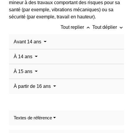
mineur à des travaux comportant des risques pour sa
santé (par exemple, vibrations mécaniques) ou sa
sécurité (par exemple, travail en hauteur).
keyboard_arrow_up
keyboard_arrow_down
Tout replier
Tout déplier
Avant 14 ans
À 14 ans
À 15 ans
À partir de 16 ans
Textes de référence