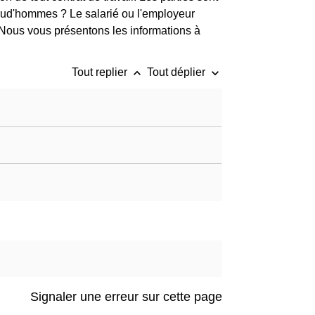
prud'hommes ? Le salarié ou l'employeur
? Nous vous présentons les informations à
keyboard_arrow_up
keyboard_arrow_down
Tout replier
Tout déplier
Signaler une erreur sur cette page