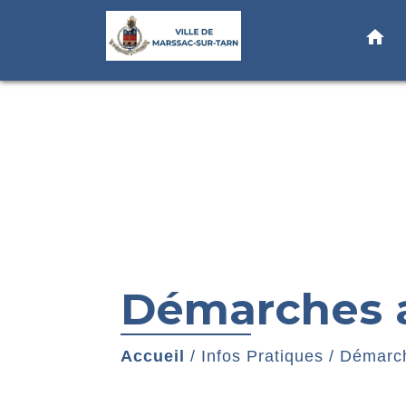
home
Démarches a
Accueil
/
Infos Pratiques
/
Démarch