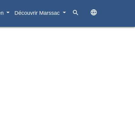
language
search
en
Découvrir Marssac