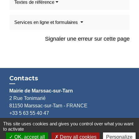
Textes de référence
Services en ligne et formulaires
Signaler une erreur sur cette page
Contacts
Mairie de Marssac-sur-Tarn
2 Rue Tonimarié
81150 Marssac-sur-Tarn - FRANCE
+33 5 63 55 40 47
accueil@marssac-sur-tarn.fr
This site uses cookies and gives you control over what you want
to activate
Lien vers les HORAIRES et CONTACTS
OK, accept all
Deny all cookies
Personalize