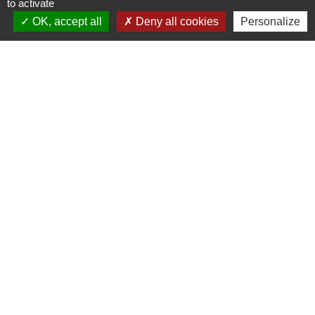
to activate
OK, accept all
Deny all cookies
Personalize
Lien vers les HORAIRES et CONTACTS
de chaque service
Liens
Grand Albigeois
Conseil Départemental du Tarn
Office tourisme Albi
Comité Départemental Tourisme