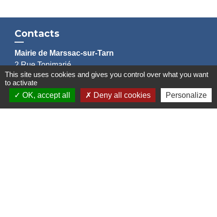
Contacts
Mairie de Marssac-sur-Tarn
2 Rue Tonimarié
This site uses cookies and gives you control over what you want
81150 Marssac-sur-Tarn - FRANCE
to activate
+33 5 63 55 40 47
OK, accept all
Deny all cookies
Personalize
accueil@marssac-sur-tarn.fr
Lien vers les HORAIRES et CONTACTS
de chaque service