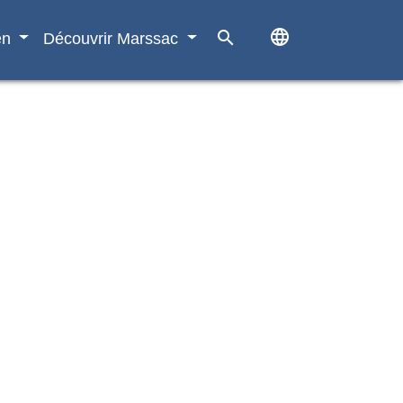
language
search
en
Découvrir Marssac