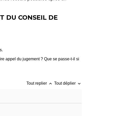
T DU CONSEIL DE
s.
re appel du jugement ? Que se passe-t-il si
keyboard_arrow_up
keyboard_arrow_down
Tout replier
Tout déplier