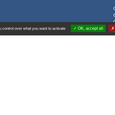
 control over what you want to activate
OK, accept all
S
alité
-
Accessibilité
-
Plan du site
-
Gestion des cookie