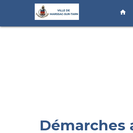
home
Démarches a