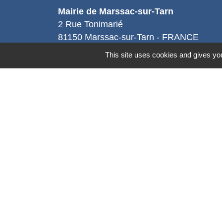
Mairie de Marssac-sur-Tarn
2 Rue Tonimarié
81150 Marssac-sur-Tarn - FRANCE
+33 5 63 55 40 47
This site uses cookies and gives you
accueil@marssac-sur-tarn.fr
Lien vers les HORAIRES et CONTACT
de chaque service
Mentions légales
-
Politique de confidenti