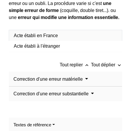
erreur ou un oubli. La procédure varie si c'est
une
simple erreur de forme
(coquille, double tiret...). ou
une
erreur qui modifie une information essentielle.
Acte établi en France
Acte établi à l'étranger
keyboard_arrow_up
keyboard_arrow_down
Tout replier
Tout déplier
Correction d'une erreur matérielle
Correction d'une erreur substantielle
Textes de référence