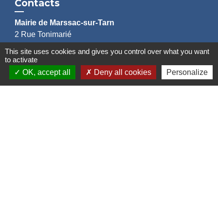
Contacts
Mairie de Marssac-sur-Tarn
2 Rue Tonimarié
81150 Marssac-sur-Tarn - FRANCE
This site uses cookies and gives you control over what you want
+33 5 63 55 40 47
to activate
accueil@marssac-sur-tarn.fr
OK, accept all
Deny all cookies
Personalize
Lien vers les HORAIRES et CONTACTS
de chaque service