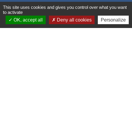
This site uses cookies and gives you control over what you want
to activate
OK, accept all
Deny all cookies
Personalize
Liens
Grand Albigeois
Conseil Départemental du Tarn
Office tourisme Albi
Comité Départemental Tourisme
Mentions légales
-
Politique de confidentialité
-
Accessibilité
-
Plan du site
-
Gestion des cookies