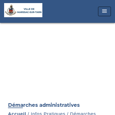
menu
Démarches administratives
Accueil
/
Infos Pratiques
/
Démarches